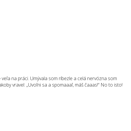
 veľa na práci. Umývala som ríbezle a celá nervózna som
koby vravel: „Uvoľni sa a spomaaaľ, máš čaaas!“ No to isto!