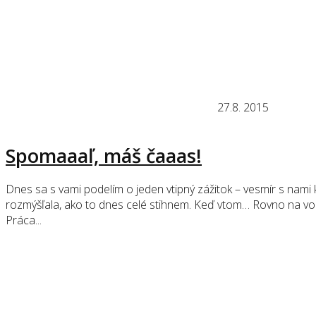
27.8. 2015
Spomaaaľ, máš čaaas!
Dnes sa s vami podelím o jeden vtipný zážitok – vesmír s nam
rozmýšľala, ako to dnes celé stihnem. Keď vtom… Rovno na vodo
Práca...