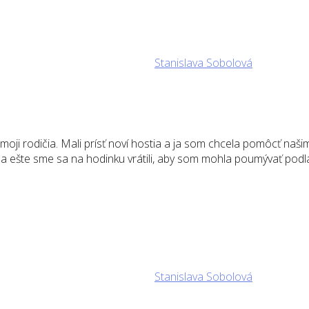
Stanislava Sobolová
 rodičia. Mali prísť noví hostia a ja som chcela pomôcť našim, 
núť a ešte sme sa na hodinku vrátili, aby som mohla poumývať po
Stanislava Sobolová