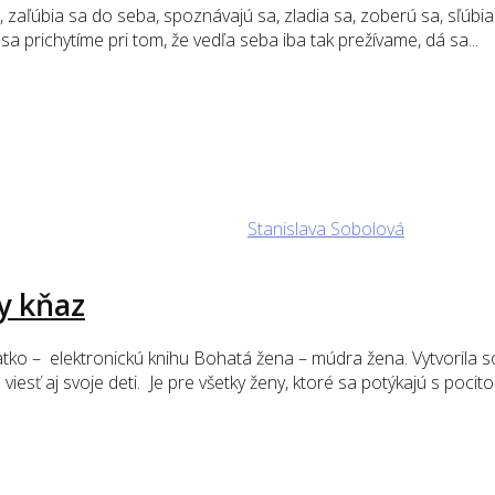
zaľúbia sa do seba, spoznávajú sa, zladia sa, zoberú sa, sľúbia si
a prichytíme pri tom, že vedľa seba iba tak prežívame, dá sa...
Stanislava Sobolová
ky kňaz
ko – elektronickú knihu Bohatá žena – múdra žena. Vytvorila som
sť aj svoje deti. Je pre všetky ženy, ktoré sa potýkajú s pocit