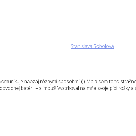
Stanislava Sobolová
i komunikuje naozaj rôznymi spôsobmi:))) Mala som toho strašne
vodnej batérii – slimouš! Vystrkoval na mňa svoje pidi rožky a a