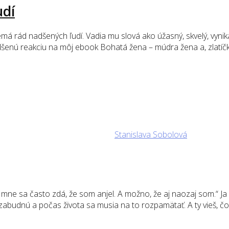
udí
 rád nadšených ľudí. Vadia mu slová ako úžasný, skvelý, vynika
šenú reakciu na môj ebook Bohatá žena – múdra žena a, zlatíčko,
Stanislava Sobolová
, mne sa často zdá, že som anjel. A možno, že aj naozaj som.“ Ja
zabudnú a počas života sa musia na to rozpamätať. A ty vieš, čo j