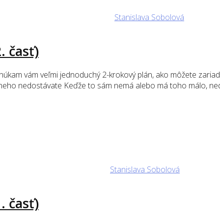
Stanislava Sobolová
. časť)
am vám veľmi jednoduchý 2-krokový plán, ako môžete zariadiť, a
 od neho nedostávate Keďže to sám nemá alebo má toho málo, nedo
Stanislava Sobolová
. časť)