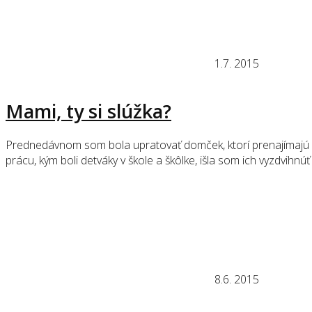
1.7. 2015
Mami, ty si slúžka?
Prednedávnom som bola upratovať domček, ktorí prenajímajú moji
prácu, kým boli detváky v škole a škôlke, išla som ich vyzdvih
8.6. 2015