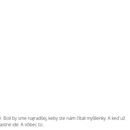
 Boli by sme najradšej, keby ste nám čítali myšlienky. A keď už
stne ide. A vôbec to...