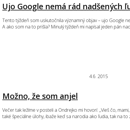
Ujo Google nemá rád nadšených ľ
Tento týždeň som uskutočnila významný objav – ujo Google nemá
A ako som na to prišla? Minulý týždeň mi napísal jeden pán nad
4.6. 2015
Možno, že som anjel
Večer tak ležíme v posteli a Ondrejko mi hovorí: „Vieš čo, mami
také špeciálne úlohy, ibaže keď sa narodia ako ľudia, tak na to 