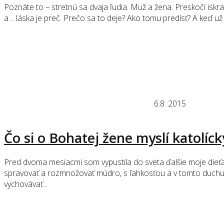
Poznáte to – stretnú sa dvaja ľudia. Muž a žena. Preskočí iskra, 
a… láska je preč. Prečo sa to deje? Ako tomu predísť? A keď už s
6.8. 2015
Čo si o Bohatej žene myslí katolíc
Pred dvoma mesiacmi som vypustila do sveta ďalšie moje dieťat
spravovať a rozmnožovať múdro, s ľahkosťou a v tomto duchu vie
vychovávať...