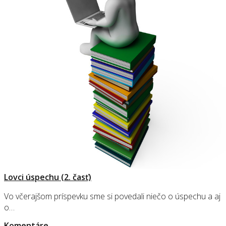
Lovci úspechu (2. časť)
Vo včerajšom príspevku sme si povedali niečo o úspechu a aj
o…
Komentáre