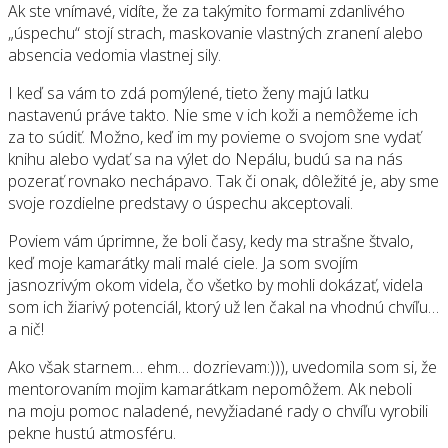
Ak ste vnímavé, vidíte, že za takýmito formami zdanlivého
„úspechu“ stojí strach, maskovanie vlastných zranení alebo
absencia vedomia vlastnej sily.
I keď sa vám to zdá pomýlené, tieto ženy majú latku
nastavenú práve takto. Nie sme v ich koži a nemôžeme ich
za to súdiť. Možno, keď im my povieme o svojom sne vydať
knihu alebo vydať sa na výlet do Nepálu, budú sa na nás
pozerať rovnako nechápavo. Tak či onak, dôležité je, aby sme
svoje rozdielne predstavy o úspechu akceptovali.
Poviem vám úprimne, že boli časy, kedy ma strašne štvalo,
keď moje kamarátky mali malé ciele. Ja som svojím
jasnozrivým okom videla, čo všetko by mohli dokázať, videla
som ich žiarivý potenciál, ktorý už len čakal na vhodnú chvíľu…
a nič!
Ako však starnem… ehm… dozrievam:))), uvedomila som si, že
mentorovaním mojim kamarátkam nepomôžem. Ak neboli
na moju pomoc naladené, nevyžiadané rady o chvíľu vyrobili
pekne hustú atmosféru.