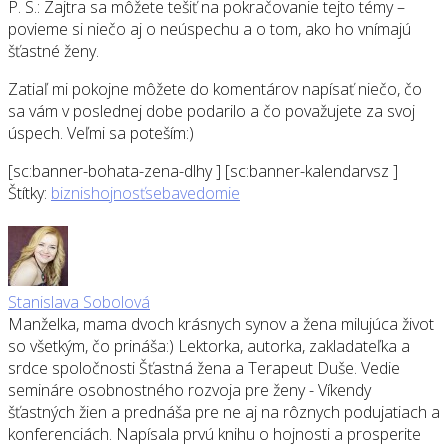
P. S.: Zajtra sa môžete tešiť na pokračovanie tejto témy –
povieme si niečo aj o neúspechu a o tom, ako ho vnímajú
šťastné ženy.
Zatiaľ mi pokojne môžete do komentárov napísať niečo, čo
sa vám v poslednej dobe podarilo a čo považujete za svoj
úspech. Veľmi sa poteším:)
[sc:banner-bohata-zena-dlhy ] [sc:banner-kalendarvsz ]
Štítky:
biznis
hojnosť
sebavedomie
Stanislava Sobolová
Manželka, mama dvoch krásnych synov a žena milujúca život
so všetkým, čo prináša:) Lektorka, autorka, zakladateľka a
srdce spoločnosti Šťastná žena a Terapeut Duše. Vedie
semináre osobnostného rozvoja pre ženy - Víkendy
šťastných žien a prednáša pre ne aj na rôznych podujatiach a
konferenciách. Napísala prvú knihu o hojnosti a prosperite