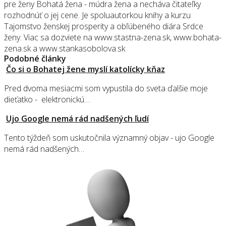
pre ženy Bohatá žena - múdra žena a necháva čitateľky
rozhodnúť o jej cene. Je spoluautorkou knihy a kurzu
Tajomstvo ženskej prosperity a obľúbeného diára Srdce
ženy. Viac sa dozviete na www.stastna-zena.sk, www.bohata-
zena.sk a www.stankasobolova.sk
Podobné články
Čo si o Bohatej žene myslí katolícky kňaz
Pred dvoma mesiacmi som vypustila do sveta ďalšie moje
dieťatko - elektronickú…
Ujo Google nemá rád nadšených ľudí
Tento týždeň som uskutočnila významný objav - ujo Google
nemá rád nadšených…