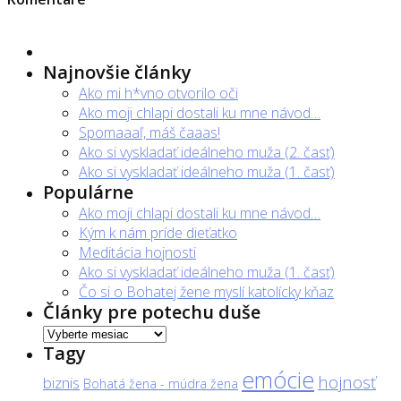
Najnovšie články
Ako mi h*vno otvorilo oči
Ako moji chlapi dostali ku mne návod…
Spomaaaľ, máš čaaas!
Ako si vyskladať ideálneho muža (2. časť)
Ako si vyskladať ideálneho muža (1. časť)
Populárne
Ako moji chlapi dostali ku mne návod…
Kým k nám príde dieťatko
Meditácia hojnosti
Ako si vyskladať ideálneho muža (1. časť)
Čo si o Bohatej žene myslí katolícky kňaz
Články pre potechu duše
Články
Tagy
pre
potechu
emócie
hojnosť
biznis
Bohatá žena - múdra žena
duše