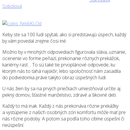
Sobolová
Keby ste sa 100 ľudí spýtali, ako si predstavujú úspech, každý
by vám povedal zrejme čosi iné.
Možno by v mnohých odpovediach figurovala sláva, uznanie,
ocenenie vo forme peňazí, prekonanie rôznych prekážok,
kariérny rast… To sú také tie prvoplánové odpovede, ku
ktorým nás to ťahá najskôr, lebo spoločnosť nám zasadila
do podvedomia práve takýto obraz úspešných ľudí.
U nás žien by sa na prvých priečkach umiestňoval určite aj
pekný domov, šťastné manželstvo, zdravé a šikovné deti.
Každý to má inak. Každý z nás prekonáva rôzne prekážky
a vystúpenie z našich osobných zón komfortu môže mať pre
nás rôzne podoby. A potom sa podľa toho cítime úspešní či
neúspešní.