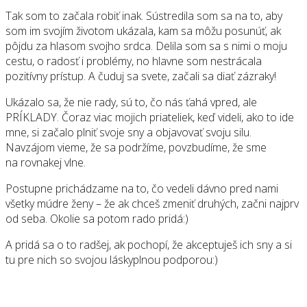
Tak som to začala robiť inak. Sústredila som sa na to, aby
som im svojím životom ukázala, kam sa môžu posunúť, ak
pôjdu za hlasom svojho srdca. Delila som sa s nimi o moju
cestu, o radosť i problémy, no hlavne som nestrácala
pozitívny prístup. A čuduj sa svete, začali sa diať zázraky!
Ukázalo sa, že nie rady, sú to, čo nás ťahá vpred, ale
PRÍKLADY. Čoraz viac mojich priateliek, keď videli, ako to ide
mne, si začalo plniť svoje sny a objavovať svoju silu.
Navzájom vieme, že sa podržíme, povzbudíme, že sme
na rovnakej vlne.
Postupne prichádzame na to, čo vedeli dávno pred nami
všetky múdre ženy – že ak chceš zmeniť druhých, začni najprv
od seba. Okolie sa potom rado pridá:)
A pridá sa o to radšej, ak pochopí, že akceptuješ ich sny a si
tu pre nich so svojou láskyplnou podporou:)